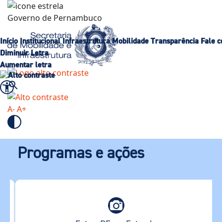
Governo de
Pernambuco
Início
Institucional
Infraestrutura
Mobilidade
Transparência
Fale 
Diminuir Letra
Aumentar letra
A-
A+
Programas e ações